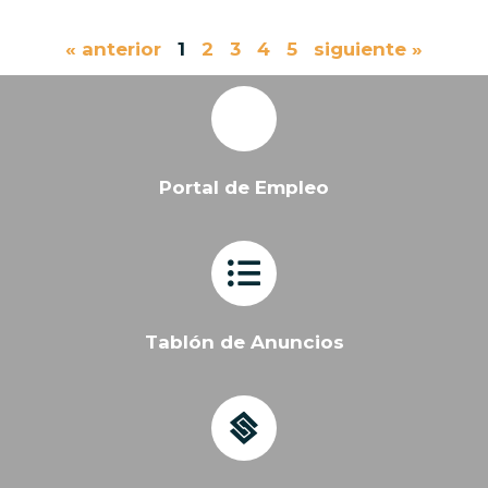
« anterior
1
2
3
4
5
siguiente »
Portal de Empleo
Tablón de Anuncios