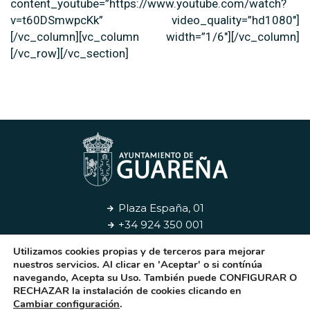
content_youtube=”https://www.youtube.com/watch?
v=t60DSmwpcKk” video_quality=”hd1080″]
[/vc_column][vc_column width=”1/6″][/vc_column]
[/vc_row][/vc_section]
Plaza España, 01
+34 924 350 001
Utilizamos cookies propias y de terceros para mejorar
Aviso Legal
Privacidad
Cookies
Contacto
nuestros servicios. Al clicar en 'Aceptar' o si contínúa
navegando, Acepta su Uso. También puede CONFIGURAR O
RECHAZAR la instalación de cookies clicando en
© 2026. Ayuntamiento de Guareña
Cambiar configuración
.