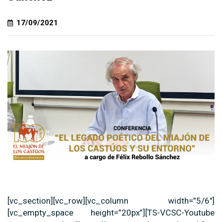
17/09/2021
[vc_section][vc_row][vc_column width=”5/6″]
[vc_empty_space height=”20px”][TS-VCSC-Youtube