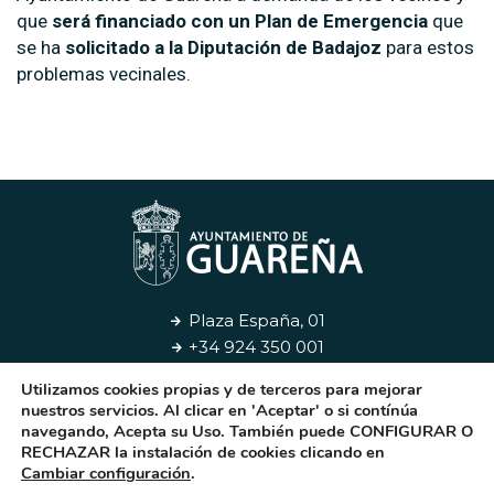
que
será financiado con un Plan de Emergencia
que
se ha
solicitado a la Diputación de Badajoz
para estos
problemas vecinales.
Plaza España, 01
+34 924 350 001
Utilizamos cookies propias y de terceros para mejorar
Aviso Legal
Privacidad
Cookies
Contacto
nuestros servicios. Al clicar en 'Aceptar' o si contínúa
navegando, Acepta su Uso. También puede CONFIGURAR O
RECHAZAR la instalación de cookies clicando en
© 2026. Ayuntamiento de Guareña
Cambiar configuración
.