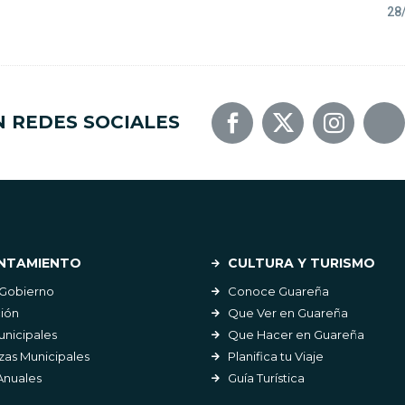
28
N REDES SOCIALES
NTAMIENTO
CULTURA Y TURISMO
 Gobierno
Conoce Guareña
ión
Que Ver en Guareña
unicipales
Que Hacer en Guareña
as Municipales
Planifica tu Viaje
Anuales
Guía Turística