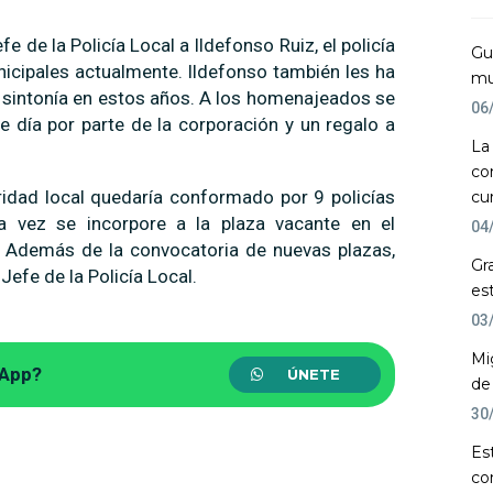
 de la Policía Local a Ildefonso Ruiz, el policía
Gu
nicipales actualmente. Ildefonso también les ha
mu
sintonía en estos años. A los homenajeados se
06
 día por parte de la corporación y un regalo a
La
co
uridad local quedaría conformado por 9 policías
cu
a vez se incorpore a la plaza vacante en el
04
. Además de la convocatoria de nuevas plazas,
Gr
efe de la Policía Local.
es
03
Mi
sApp?
ÚNETE
de
30
Es
co