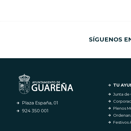
SÍGUENOS E
TU AYU
Junta de
Corporac
Plaza España, 01
Plenos M
924 350 001
Ordenanz
Festivos 