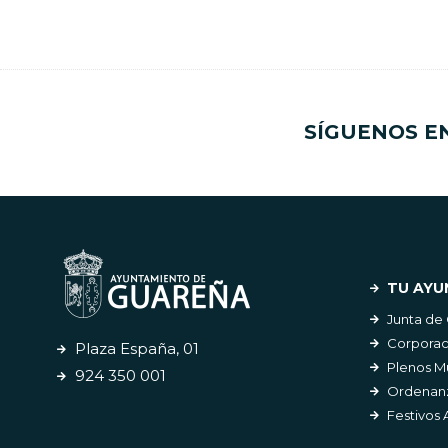
SÍGUENOS E
TU AYU
Junta de
Corporac
Plaza España, 01
Plenos M
924 350 001
Ordenanz
Festivos 