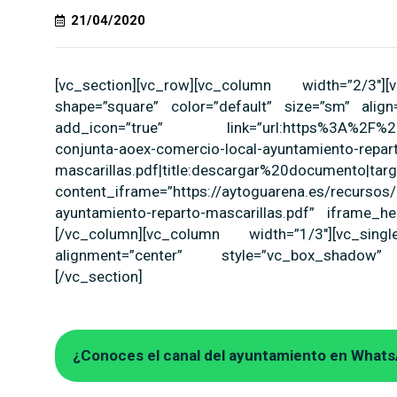
21/04/2020
[vc_section][vc_row][vc_column width=”2/
shape=”square” color=”default” size=”sm” align=
add_icon=”true” link=”url:https%3A%2F%2Fa
conjunta-aoex-comercio-local-ayuntamiento-repar
mascarillas.pdf|title:descargar%20documento|tar
content_iframe=”https://aytoguarena.es/recursos/
ayuntamiento-reparto-mascarillas.pdf” iframe_hei
[/vc_column][vc_column width=”1/3″][vc_si
alignment=”center” style=”vc_box_shadow” on
[/vc_section]
¿Conoces el canal del ayuntamiento en What