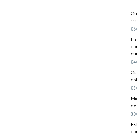
Gu
mu
06
La
co
cu
04
Gr
es
03
Mi
de
30
Es
co