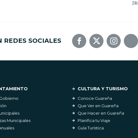
28
N REDES SOCIALES
NTAMIENTO
CULTURA Y TURISMO
 Gobierno
Conoce Guareña
ión
Que Ver en Guareña
unicipales
Que Hacer en Guareña
as Municipales
Planifica tu Viaje
Anuales
Guía Turística