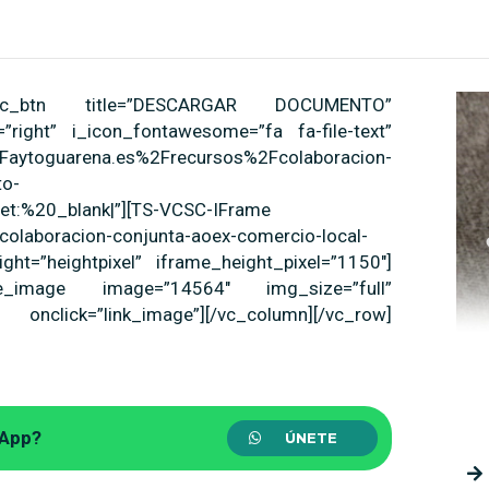
3″][vc_btn title=”DESCARGAR DOCUMENTO”
”right” i_icon_fontawesome=”fa fa-file-text”
ytoguarena.es%2Frecursos%2Fcolaboracion-
to-
get:%20_blank|”][TS-VCSC-IFrame
colaboracion-conjunta-aoex-comercio-local-
ght=”heightpixel” iframe_height_pixel=”1150″]
ngle_image image=”14564″ img_size=”full”
click=”link_image”][/vc_column][/vc_row]
sApp?
ÚNETE