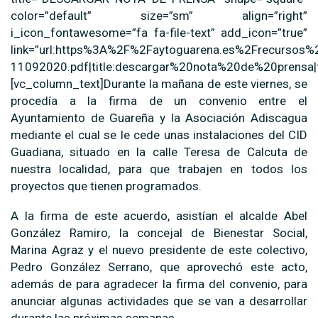
color=”default” size=”sm” align=”right”
i_icon_fontawesome=”fa fa-file-text” add_icon=”true”
link=”url:https%3A%2F%2Faytoguarena.es%2Frecursos%
11092020.pdf|title:descargar%20nota%20de%20prensa|t
[vc_column_text]Durante la mañana de este viernes, se
procedía a la firma de un convenio entre el
Ayuntamiento de Guareña y la Asociación Adiscagua
mediante el cual se le cede unas instalaciones del CID
Guadiana, situado en la calle Teresa de Calcuta de
nuestra localidad, para que trabajen en todos los
proyectos que tienen programados.
A la firma de este acuerdo, asistían el alcalde Abel
González Ramiro, la concejal de Bienestar Social,
Marina Agraz y el nuevo presidente de este colectivo,
Pedro González Serrano, que aprovechó este acto,
además de para agradecer la firma del convenio, para
anunciar algunas actividades que se van a desarrollar
durante las próximas semanas.