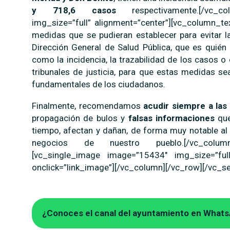
y 718,6 casos
respectivamente.[/vc_col
img_size=”full” alignment=”center”][vc_column_te
medidas que se pudieran establecer para evitar l
Dirección General de Salud Pública, que es quién 
como la incidencia, la trazabilidad de los casos o 
tribunales de justicia, para que estas medidas se
fundamentales de los ciudadanos.
Finalmente, recomendamos
acudir siempre a las
propagación de bulos y
falsas informaciones
que
tiempo, afectan y dañan, de forma muy notable al s
negocios de nuestro pueblo.[/vc_column_t
[vc_single_image image=”15434″ img_size=”full
onclick=”link_image”][/vc_column][/vc_row][/vc_se
¿Conoces el canal del ayuntamiento en What