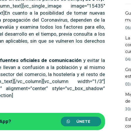
umn_text][vc_single_image image=”15435″
xt]En cuanto a la posibilidad de tomar nuevas
Gu
a propagación del Coronavirus, dependen de la
mu
evalúa y examina todos los factores para ello,
06
el desarrollo en el tiempo, previa consulta a los
La
an aplicables, sin que se vulneren los derechos
co
cu
04
 fuentes oficiales de comunicación
y evitar la
 llevan a confusión a la población y al mismo
Gr
ector del comercio, la hostelería y el resto de
es
ext][/vc_column][vc_column width=”1/3″]
03
” alignment=”center” style=”vc_box_shadow”
Mi
ction]
de
30
Es
sApp?
ÚNETE
co