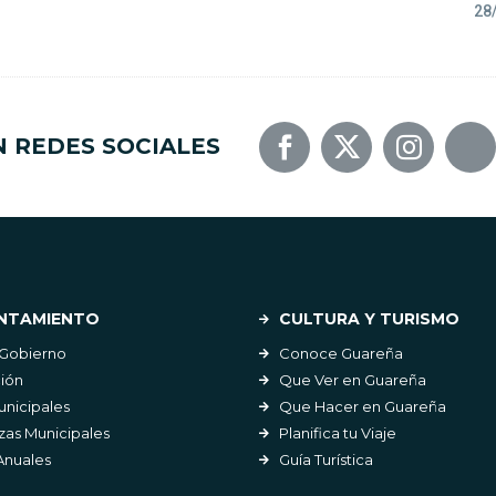
28
N REDES SOCIALES
NTAMIENTO
CULTURA Y TURISMO
 Gobierno
Conoce Guareña
ión
Que Ver en Guareña
unicipales
Que Hacer en Guareña
as Municipales
Planifica tu Viaje
Anuales
Guía Turística