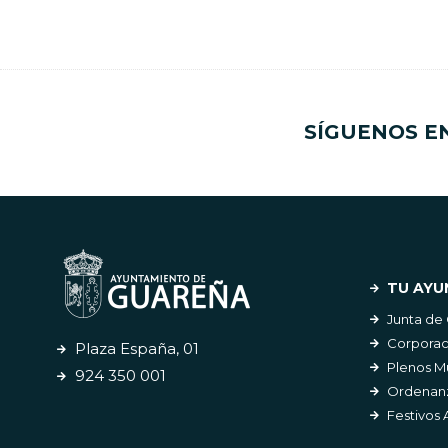
SÍGUENOS E
TU AYU
Junta de
Corporac
Plaza España, 01
Plenos M
924 350 001
Ordenanz
Festivos 