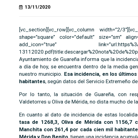
13/11/2020
[vc_section][vc_row][vc_column width=”2/3″]
shape=”square” color=”default” size=”sm” align=
add_icon=”true” link=”url:https%3A%2F
13112020.pdf|title:descargar%20nota%20de%20pre
Ayuntamiento de Guareña informa que la incidencia
a día de hoy, se encuentra dentro de la media ge
nuestro municipio.
Esa incidencia, en los últimos
habitantes
, según datos del Servicio Extremeño de
Por lo tanto, la situación de Guareña, con re
Valdetorres u Oliva de Mérida, no dista mucho de l
En cuanto al dato de incidencia de estas localid
tasa de 1268,3, Oliva de Mérida con 1156,7 c
Manchita con 261,4 por cada cien mil habitante
Mérida y Don Benito
, tienen una incidencia acum