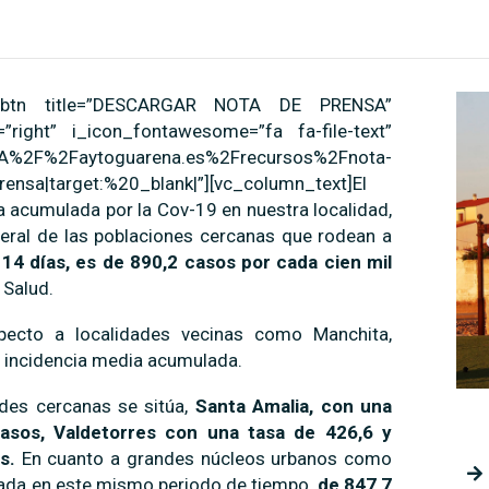
[vc_btn title=”DESCARGAR NOTA DE PRENSA”
”right” i_icon_fontawesome=”fa fa-file-text”
%2Faytoguarena.es%2Frecursos%2Fnota-
nsa|target:%20_blank|”][vc_column_text]El
 acumulada por la Cov-19 en nuestra localidad,
neral de las poblaciones cercanas que rodean a
 14 días, es de 890,2 casos por cada cien mil
 Salud.
specto a localidades vecinas como Manchita,
a incidencia media acumulada.
ades cercanas se sitúa,
Santa Amalia, con una
asos, Valdetorres con una tasa de 426,6 y
s.
En cuanto a grandes núcleos urbanos como
ulada en este mismo periodo de tiempo
, de 847,7