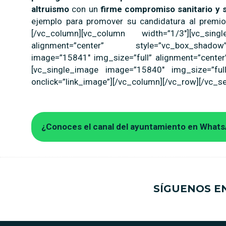
altruismo
con un
firme compromiso sanitario y 
ejemplo para promover su candidatura al premio
[/vc_column][vc_column width=”1/3″][vc_si
alignment=”center” style=”vc_box_shadow”
image=”15841″ img_size=”full” alignment=”center
[vc_single_image image=”15840″ img_size=”full
onclick=”link_image”][/vc_column][/vc_row][/vc_se
¿Conoces el canal del ayuntamiento en What
SÍGUENOS E