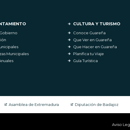
NTAMIENTO
CULTURA Y TURISMO
 Gobierno
Conoce Guareña
ión
Que Ver en Guareña
unicipales
Que Hacer en Guareña
as Municipales
Planifica tu Viaje
Anuales
Guía Turística
Asamblea de Extremadura
Diputación de Badajoz
Aviso Leg