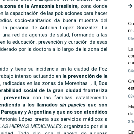
a zona de la Amazonia brasileira,
zona donde
en la capacitación de las poblaciones para hacer
edios socio-sanitarios da buena muestra del
Gu
 la persona de Antonia López González. La
mu
r una red de agentes de salud, formando a las
06
en la educación, prevención y curación de esas
liderado por la doctora a lo largo de la zona del
La
co
cu
nido y tiene su incidencia en la ciudad de Foz
04
trabajo intenso actuando en
la prevención de la
Gr
s
, radicadas en las zonas de Morenitas I, II, Boa
es
abilidad social de la gran ciudad fronteriza
03
n preventiva
con las familias estableciendo
endiendo a los llamados
sin papeles
que son
Mi
, Paraguay y Argentina y que no son atendidos
de
Antonia López presta sus servicios médicos a
30
LAS HIERVAS MEDICINALES
, organizado por ella
Es
nidad. Todo ello, con el apoyo de algunas