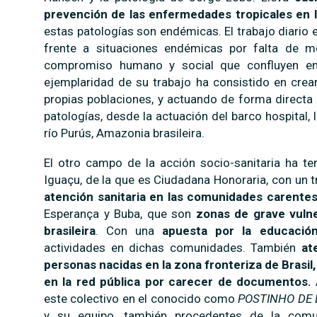
prevención de las enfermedades tropicales en l
estas patologías son endémicas. El trabajo diario 
frente a situaciones endémicas por falta de m
compromiso humano y social que confluyen en
ejemplaridad de su trabajo ha consistido en crea
propias poblaciones, y actuando de forma directa 
patologías, desde la actuación del barco hospital, 
río Purús, Amazonia brasileira.
El otro campo de la acción socio-sanitaria ha te
Iguaçu, de la que es Ciudadana Honoraria, con un 
atención sanitaria en las comunidades carente
Esperança y Buba, que son
zonas de grave vulner
brasileira
. Con una
apuesta por la educació
actividades en dichas comunidades. También
at
personas nacidas en la zona fronteriza de Brasil
en la red pública por carecer de documentos.
este colectivo en el conocido como
POSTINHO DE 
y su equipo, también procedentes de la comu