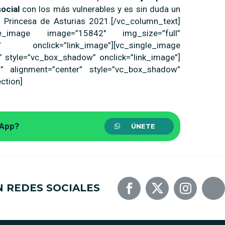
social
con los más vulnerables y es sin duda un
 Princesa de Asturias 2021.[/vc_column_text]
ngle_image image=”15842″ img_size=”full”
 onclick=”link_image”][vc_single_image
” style=”vc_box_shadow” onclick=”link_image”]
” alignment=”center” style=”vc_box_shadow”
ction]
sApp?
ÚNETE
N REDES SOCIALES