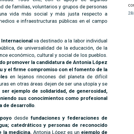
co
ad de familias, voluntarios y grupos de personas
una vida más social y más justa respecto a
28
medios e infraestructuras públicas en el campo
 Internacional
va destinado a la labor individual
ública, de universalidad de la educación, de la
ce económico, cultural y social de los pueblos.
do promover la candidatura de Antonia López
itu y el firme compromiso con el fomento de la
bles
en lejanos rincones del planeta de difícil
uras en otras áreas dejen de ser una utopía y se
 ser ejemplo de solidaridad, de generosidad,
oniendo sus conocimientos como profesional
a de desarrollo
.
 apoyo
desde
fundaciones y federaciones de
agua; catedráticos y personas de reconocido
e la medicina.
Antonia López es un
ejemplo de