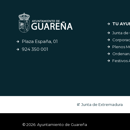
TU AYU
Junta de
Corporac
Plaza España, 01
Plenos M
924 350 001
Ordenanz
Festivos 
Junta de Extremadura
© 2026. Ayuntamiento de Guareña