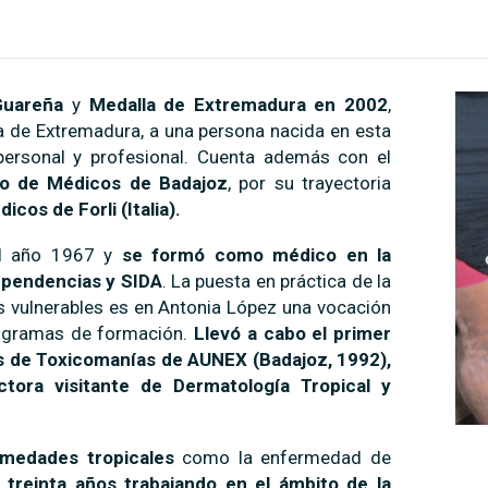
 Guareña
y
Medalla de Extremadura en 2002
,
a de Extremadura, a una persona nacida en esta
personal y profesional. Cuenta además con el
io de Médicos de Badajoz
, por su trayectoria
cos de Forli (Italia).
el año 1967 y
se formó como médico en la
pendencias y SIDA
. La puesta en práctica de la
ás vulnerables es en Antonia López una vocación
rogramas de formación.
Llevó a cabo el primer
 de Toxicomanías de AUNEX (Badajoz, 1992),
ctora visitante de Dermatología Tropical y
rmedades tropicales
como la enfermedad de
i treinta años trabajando en el ámbito de la