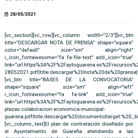
28/05/2021
[vc_section][vc_row][vc_column width=”2/3″][vc_btn
title=”DESCARGAR NOTA DE PRENSA” shape=”square”
color=”default” size=”sm” align=”right”
i_icon_fontawesome=”fa fa-file-text” add_icon=”true”
link=”url:https%3A%2F%2Faytoguarena.es%2Frecursos%
28052021.pdf|title:descargar%20nota%20de%20prensa|t
[vc_btn title=”BASES DE LA CONVOCATORIA”
shape=”square” size=”sm” align=”left”
i_icon_fontawesome=”fa fa-link” add_icon=”true”
link=”url:https%3A%2F%2Faytoguarena.es%2Frecursos%2
plazas-colaboracion-economica-municipal-
guarena.pdf|title:descargar%20documento|target:%20_bl
[vc_column_text]El plan de contratación diseñado por
el Ayuntamiento de Guareña atendiendo a las