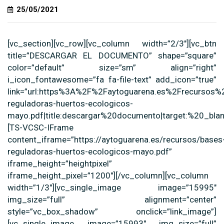
25/05/2021
[vc_section][vc_row][vc_column width=”2/3″][vc_btn
title=”DESCARGAR EL DOCUMENTO” shape=”square”
color=”default” size=”sm” align=”right”
i_icon_fontawesome=”fa fa-file-text” add_icon=”true”
link=”url:https%3A%2F%2Faytoguarena.es%2Frecursos%
reguladoras-huertos-ecologicos-
mayo.pdf|title:descargar%20documento|target:%20_blank
[TS-VCSC-IFrame
content_iframe=”https://aytoguarena.es/recursos/bases
reguladoras-huertos-ecologicos-mayo.pdf”
iframe_height=”heightpixel”
iframe_height_pixel=”1200″][/vc_column][vc_column
width=”1/3″][vc_single_image image=”15995″
img_size=”full” alignment=”center”
style=”vc_box_shadow” onclick=”link_image”]
[vc_single_image image=”15993″ img_size=”full”