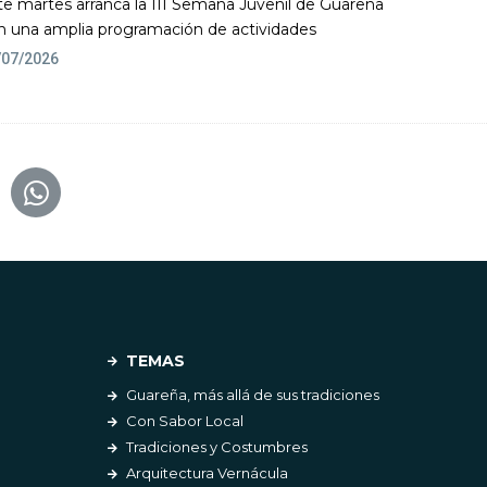
te martes arranca la III Semana Juvenil de Guareña
n una amplia programación de actividades
/07/2026
TEMAS
Guareña, más allá de sus tradiciones
Con Sabor Local
Tradiciones y Costumbres
Arquitectura Vernácula