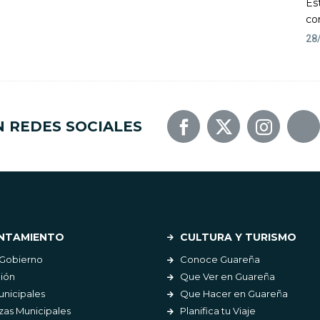
Es
co
28
N REDES SOCIALES
NTAMIENTO
CULTURA Y TURISMO
 Gobierno
Conoce Guareña
ión
Que Ver en Guareña
unicipales
Que Hacer en Guareña
as Municipales
Planifica tu Viaje