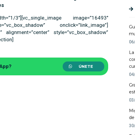
es
dth=”1/3″][vc_single_image image=”16493″
=”vc_box_shadow” onclick=”link_image”]
Gu
” alignment=”center” style=”vc_box_shadow”
mu
ction]
06
La
co
sApp?
cu
ÚNETE
04
Gr
es
03
Mi
de
30