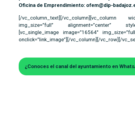
Oficina de Emprendimiento: ofem@dip-badajoz.
[/vc_column_text][/vc_column][vc_column wi
img_size=”full” alignment=”center” style
[vc_single_image image=”16564″ img_size=”full
onclick=”link_image”][/vc_column][/vc_row][/vc_se
¿Conoces el canal del ayuntamiento en What