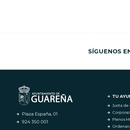
SÍGUENOS E
TU AYU
Junta de
Corporac
Plaza España, 01
Plenos M
924 350 001
Ordenanz