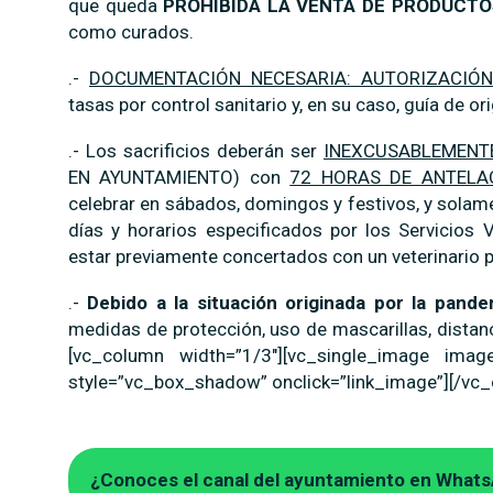
que queda
PROHIBIDA LA VENTA DE PRODUCTO
como curados.
.-
DOCUMENTACIÓN NECESARIA: AUTORIZACIÓN
tasas por control sanitario y, en su caso, guía de or
.- Los sacrificios deberán ser
INEXCUSABLEMEN
EN AYUNTAMIENTO) con
72 HORAS DE ANTELA
celebrar en sábados, domingos y festivos, y solam
días y horarios especificados por los Servicios 
estar previamente concertados con un veterinario par
.-
Debido a la situación originada por la pand
medidas de protección, uso de mascarillas, dista
[vc_column width=”1/3″][vc_single_image image
style=”vc_box_shadow” onclick=”link_image”][/vc_
¿Conoces el canal del ayuntamiento en What