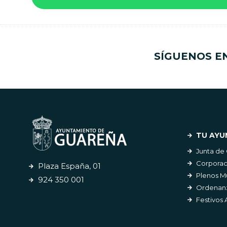
SÍGUENOS E
TU AYU
Junta de
Corporac
Plaza España, 01
Plenos M
924 350 001
Ordenanz
Festivos 