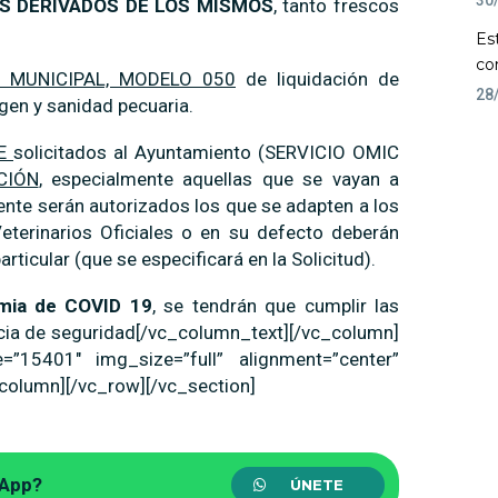
S DERIVADOS DE LOS MISMOS
, tanto frescos
Es
co
 MUNICIPAL, MODELO 050
de liquidación de
28
igen y sanidad pecuaria.
TE
solicitados al Ayuntamiento (SERVICIO OMIC
CIÓN
, especialmente aquellas que se vayan a
ente serán autorizados los que se adapten a los
Veterinarios Oficiales o en su defecto deberán
ticular (que se especificará en la Solicitud).
emia de COVID 19
, se tendrán que cumplir las
ncia de seguridad[/vc_column_text][/vc_column]
=”15401″ img_size=”full” alignment=”center”
column][/vc_row][/vc_section]
sApp?
ÚNETE