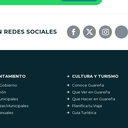
N REDES SOCIALES
NTAMIENTO
CULTURA Y TURISMO
 Gobierno
Conoce Guareña
ión
Que Ver en Guareña
unicipales
Que Hacer en Guareña
as Municipales
Planifica tu Viaje
Anuales
Guía Turística