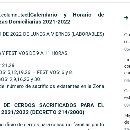
Calendario y Horario de
_column_text]
zas Domiciliarias 2021-2022
 DE 2022 DE LUNES A VIERNES (LABORABLES)
Gu
mu
06
Y FESTIVOS DE 9 A 11 HORAS.
La
 21,28
co
: 5,12,19,26. – FESTIVOS: 6 y 8.
cu
S: 2,9,16,23 y 30.
04
del número de sacrificios existentes en la Zona
Gr
es
 DE CERDOS SACRIFICADOS PARA EL
03
2021/2022 (DECRETO 214/2000)
Mi
de
crificio de cerdos para consumo familiar, por lo
30