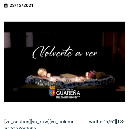
23/12/2021
[vc_section][vc_row][vc_column width=”5/6″][TS-
VCSC-Youtube