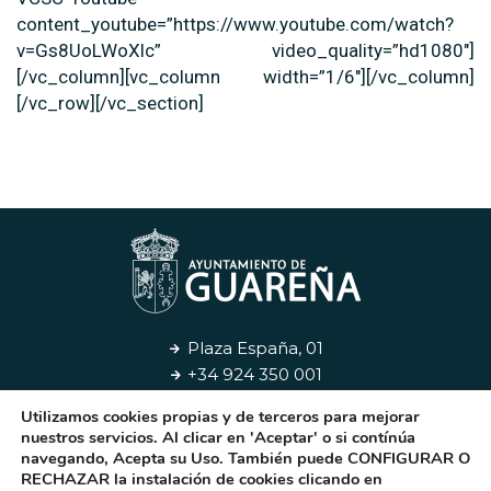
content_youtube=”https://www.youtube.com/watch?
v=Gs8UoLWoXlc” video_quality=”hd1080″]
[/vc_column][vc_column width=”1/6″][/vc_column]
[/vc_row][/vc_section]
Plaza España, 01
+34 924 350 001
Utilizamos cookies propias y de terceros para mejorar
Aviso Legal
Privacidad
Cookies
Contacto
nuestros servicios. Al clicar en 'Aceptar' o si contínúa
navegando, Acepta su Uso. También puede CONFIGURAR O
RECHAZAR la instalación de cookies clicando en
© 2026. Ayuntamiento de Guareña