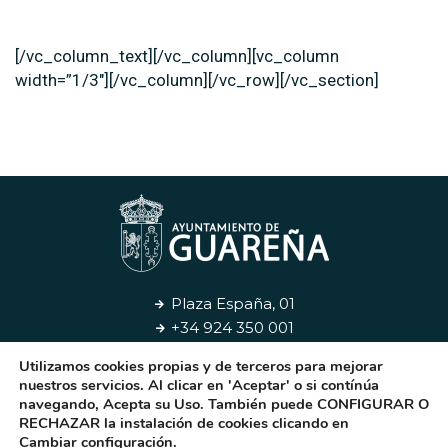
[/vc_column_text][/vc_column][vc_column
width=”1/3″][/vc_column][/vc_row][/vc_section]
Plaza España, 01
+34 924 350 001
Utilizamos cookies propias y de terceros para mejorar
Aviso Legal
Privacidad
Cookies
Contacto
nuestros servicios. Al clicar en 'Aceptar' o si contínúa
navegando, Acepta su Uso. También puede CONFIGURAR O
RECHAZAR la instalación de cookies clicando en
© 2026. Ayuntamiento de Guareña
Cambiar configuración
.