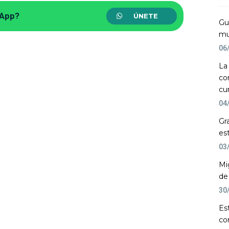
sApp?
ÚNETE
Gu
mu
06
La
co
cu
04
Gr
es
03
Mi
de
30
Es
co