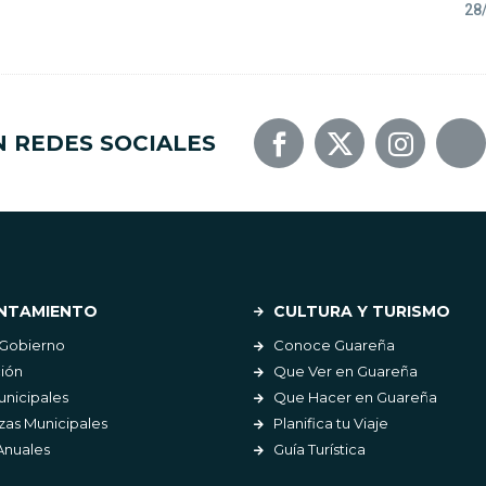
28
N REDES SOCIALES
NTAMIENTO
CULTURA Y TURISMO
 Gobierno
Conoce Guareña
ión
Que Ver en Guareña
unicipales
Que Hacer en Guareña
as Municipales
Planifica tu Viaje
Anuales
Guía Turística