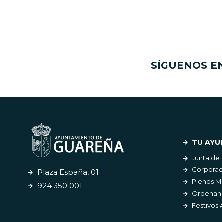
SÍGUENOS E
TU AYU
Junta de
Corporac
Plaza España, 01
Plenos M
924 350 001
Ordenanz
Festivos 