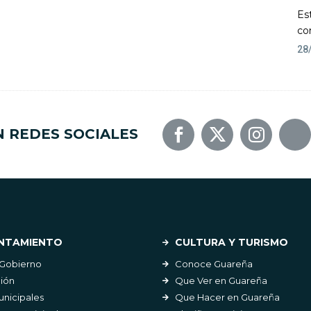
Es
co
28
N REDES SOCIALES
NTAMIENTO
CULTURA Y TURISMO
 Gobierno
Conoce Guareña
ión
Que Ver en Guareña
unicipales
Que Hacer en Guareña