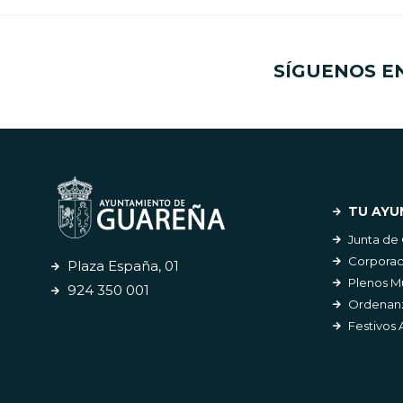
SÍGUENOS E
TU AYU
Junta de
Corporac
Plaza España, 01
Plenos M
924 350 001
Ordenanz
Festivos 