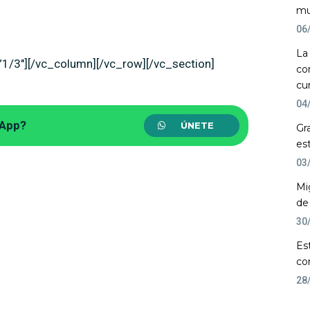
mu
06
La
1/3″][/vc_column][/vc_row][/vc_section]
co
cu
04
sApp?
ÚNETE
Gr
es
03
Mi
de
30
Es
co
28