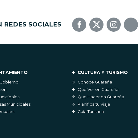
N REDES SOCIALES
NTAMIENTO
CULTURA Y TURISMO
 Gobierno
Conoce Guareña
ión
Que Ver en Guareña
unicipales
Que Hacer en Guareña
as Municipales
Planifica tu Viaje
Anuales
Guía Turística