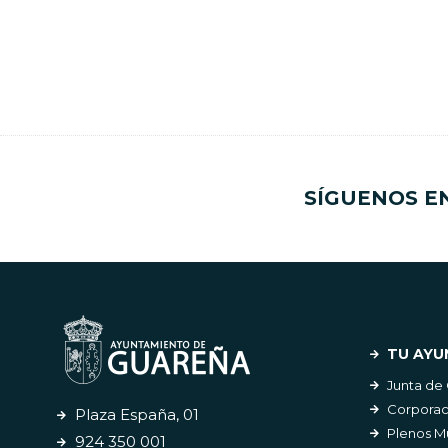
SÍGUENOS E
TU AYU
Junta de
Corporac
Plaza España, 01
Plenos M
924 350 001