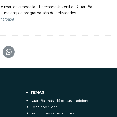
te martes arranca la III Semana Juvenil de Guareña
n una amplia programación de actividades
/07/2026
TEMAS
Guareña, más allá de sus tradiciones
Con Sabor Local
Tradiciones y Costumbres