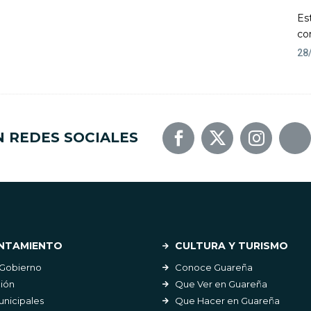
Es
co
28
N REDES SOCIALES
NTAMIENTO
CULTURA Y TURISMO
 Gobierno
Conoce Guareña
ión
Que Ver en Guareña
unicipales
Que Hacer en Guareña