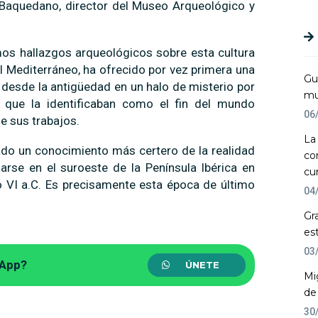
e Baquedano, director del Museo Arqueológico y
mos hallazgos arqueológicos sobre esta cultura
l Mediterráneo, ha ofrecido por vez primera una
Gu
a desde la antigüedad en un halo de misterio por
mu
s, que la identificaban como el fin del mundo
06
de sus trabajos.
La
ado un conocimiento más certero de la realidad
co
arse en el suroeste de la Península Ibérica en
cu
glo VI a.C. Es precisamente esta época de último
04
Gr
es
03
sApp?
ÚNETE
Mi
de
30