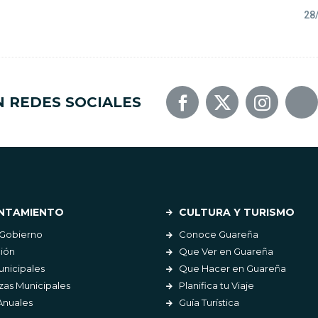
28
N REDES SOCIALES
NTAMIENTO
CULTURA Y TURISMO
 Gobierno
Conoce Guareña
ión
Que Ver en Guareña
unicipales
Que Hacer en Guareña
as Municipales
Planifica tu Viaje
Anuales
Guía Turística