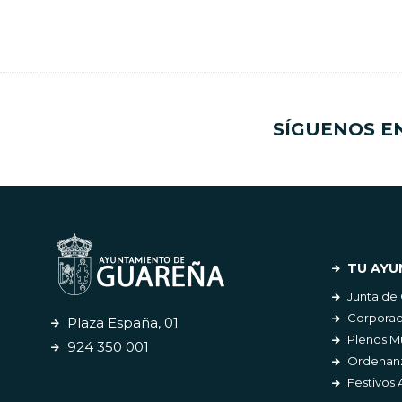
SÍGUENOS E
TU AYU
Junta de
Corporac
Plaza España, 01
Plenos M
924 350 001
Ordenanz
Festivos 