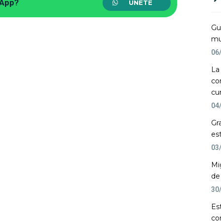
sApp?
ÚNETE
Gu
mu
06
La
co
cu
04
Gr
es
03
Mi
de
30
Es
co