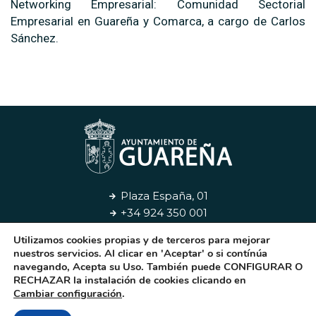
Networking Empresarial: Comunidad Sectorial
Empresarial en Guareña y Comarca, a cargo de Carlos
Sánchez.
Plaza España, 01
+34 924 350 001
Utilizamos cookies propias y de terceros para mejorar
Aviso Legal
Privacidad
Cookies
Contacto
nuestros servicios. Al clicar en 'Aceptar' o si contínúa
navegando, Acepta su Uso. También puede CONFIGURAR O
RECHAZAR la instalación de cookies clicando en
© 2026. Ayuntamiento de Guareña
Cambiar configuración
.