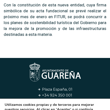
Con la constitución de esta nueva entidad, cuya firma
simbólica de su acta fundacional se prevé realizar el
próximo mes de enero en FITUR, se podrá concurrir a
los planes de sostenibilidad turística del Gobierno para
la mejora de la promoción y de las infraestructuras
destinadas a esta materia.
Plaza España, 01
+34 924 350 001
Utilizamos cookies propias y de terceros para mejorar
Aviso Legal
Privacidad
Cookies
Contacto
nuestros servicios. Al clicar en 'Aceptar' o si contínúa