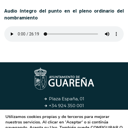
Audio íntegro del punto en el pleno ordinario del
nombramiento
Plaza España, 01
+34 924 350 001
Utilizamos cookies propias y de terceros para mejorar
Aviso Legal
Privacidad
Cookies
Contacto
nuestros servicios. Al clicar en 'Aceptar' o si contínúa
navegando, Acepta su Uso. También puede CONFIGURAR O