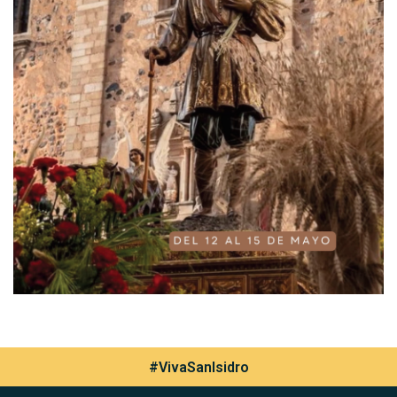
#VivaSanIsidro